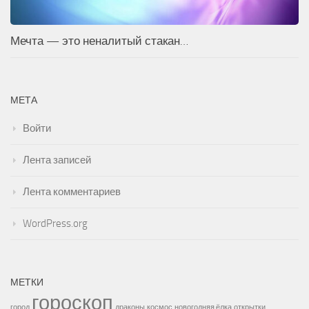
Мечта — это неналитый стакан…
МЕТА
Войти
Лента записей
Лента комментариев
WordPress.org
МЕТКИ
гороскоп
город
драконы
космос
новогодняя ёлка
открытки