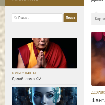
Найти:
Карти
ТОЛЬКО ФАКТЫ
Далай-лама XIV
ДЕВУШК
Фант