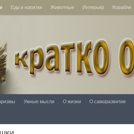
и
Еда и напитки
Животные
Интерьер
Корабли
оризмы
Умные мысли
О жизни
О саморазвитии
УШКИ