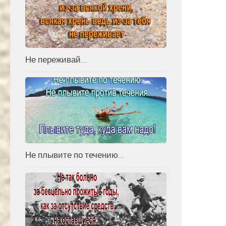
Не переживай…
Не плывите по течению…