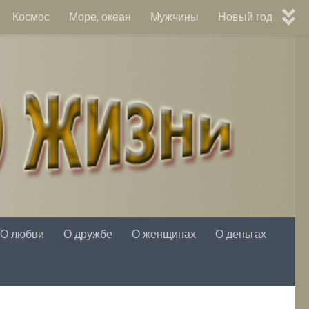
Космос
Море, океан
Мужчины
Новый год
О любви
О дружбе
О женщинах
О деньгах