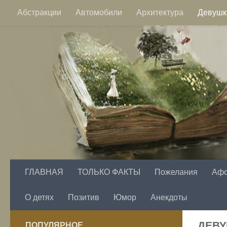
Абстракции
Автомобили
Архитектура
Девушк
Перейти к содержимому
Пейзажи
Фэнтези
Цветы
ГЛАВНАЯ
ТОЛЬКО ФАКТЫ
Пожелания
Аф
О детях
Позитив
Юмор
Анекдоты
ДЕВ
ПОПУЛЯРНОЕ