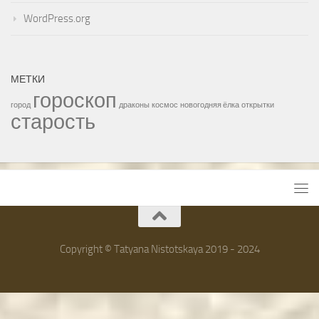
WordPress.org
МЕТКИ
гороскоп
город
драконы
космос
новогодняя ёлка
открытки
старость
Copyright © Tatyana Nistotskaya 2019 - 2024