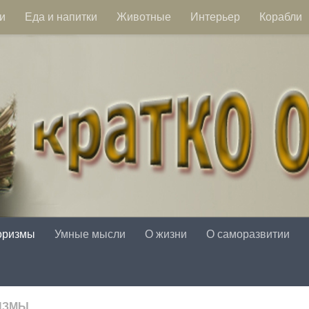
и
Еда и напитки
Животные
Интерьер
Корабли
оризмы
Умные мысли
О жизни
О саморазвитии
ИЗМЫ