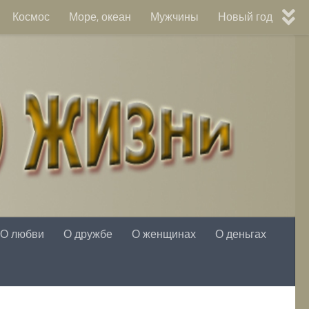
Космос
Море, океан
Мужчины
Новый год
О любви
О дружбе
О женщинах
О деньгах