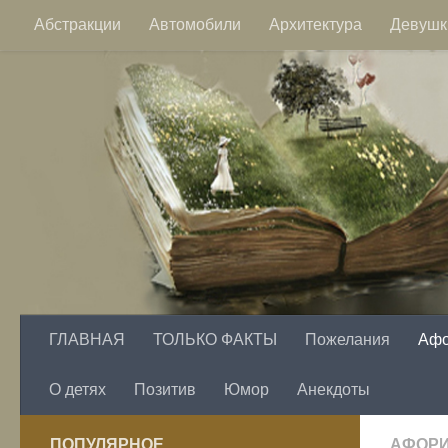
Абстракции
Автомобили
Архитектура
Девушк
Перейти к содержимому
Пейзажи
Фэнтези
Цветы
ГЛАВНАЯ
ТОЛЬКО ФАКТЫ
Пожелания
Аф
О детях
Позитив
Юмор
Анекдоты
ПОПУЛЯРНОЕ
АФОР