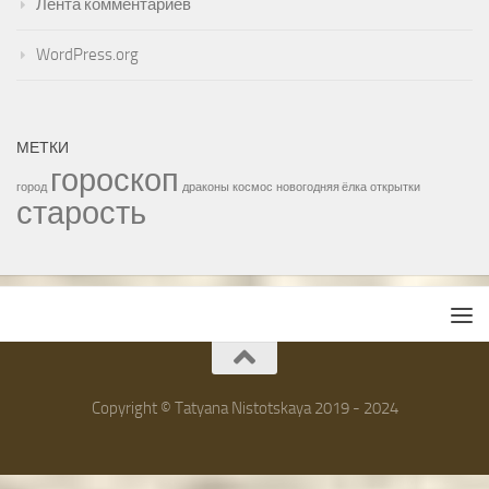
Лента комментариев
WordPress.org
МЕТКИ
гороскоп
город
драконы
космос
новогодняя ёлка
открытки
старость
Copyright © Tatyana Nistotskaya 2019 - 2024