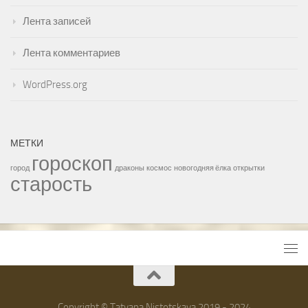
Лента записей
Лента комментариев
WordPress.org
МЕТКИ
гороскоп
город
драконы
космос
новогодняя ёлка
открытки
старость
Copyright © Tatyana Nistotskaya 2019 - 2024