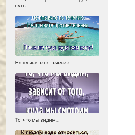
путь…
Не плывите по течению…
То, что мы видим…