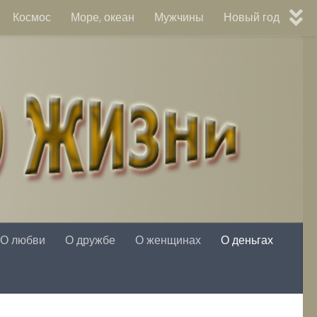
Космос
Море, океан
Мужчины
Новый год
О любви
О дружбе
О женщинах
О деньгах