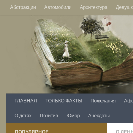
Абстракции
Автомобили
Архитектура
Девушк
Перейти к содержимому
Пейзажи
Фэнтези
Цветы
ГЛАВНАЯ
ТОЛЬКО ФАКТЫ
Пожелания
Аф
О детях
Позитив
Юмор
Анекдоты
ПОПУЛЯРНОЕ
О ДЕН