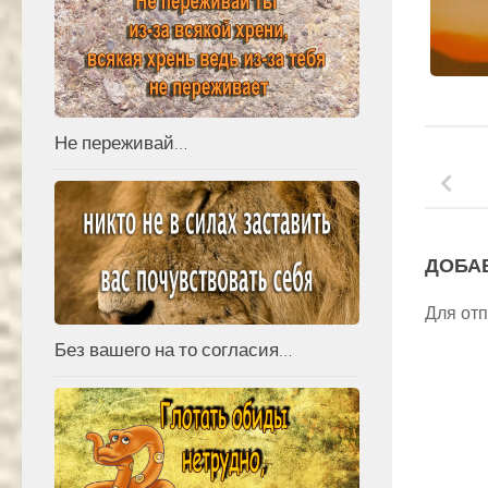
Не переживай…
ДОБА
Для от
Без вашего на то согласия…