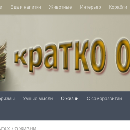
и
Еда и напитки
Животные
Интерьер
Корабли
оризмы
Умные мысли
О жизни
О саморазвитии
ЬГАХ
/
О ЖИЗНИ