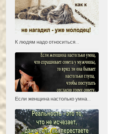
К людям надо относиться…
Если женщина настолько умна…