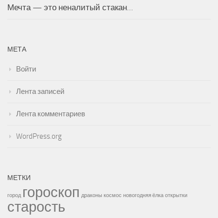
Мечта — это неналитый стакан…
МЕТА
Войти
Лента записей
Лента комментариев
WordPress.org
МЕТКИ
гороскоп
город
драконы
космос
новогодняя ёлка
открытки
старость