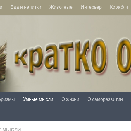
и
Еда и напитки
Животные
Интерьер
Корабли
оризмы
Умные мысли
О жизни
О саморазвитии
Е МЫСЛИ