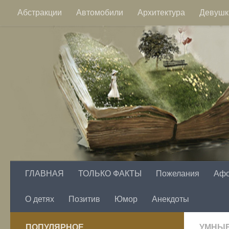
Абстракции
Автомобили
Архитектура
Девушк
Перейти к содержимому
Пейзажи
Фэнтези
Цветы
ГЛАВНАЯ
ТОЛЬКО ФАКТЫ
Пожелания
Аф
О детях
Позитив
Юмор
Анекдоты
ПОПУЛЯРНОЕ
УМНЫ