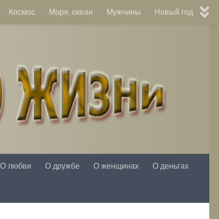
Космос
Море, океан
Мужчины
Новый год
О любви
О дружбе
О женщинах
О деньгах