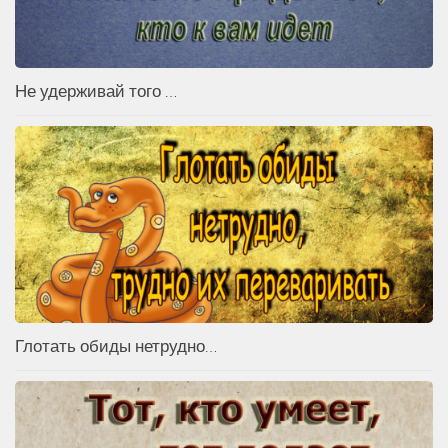
Не удерживай того …
Глотать обиды нетрудно…