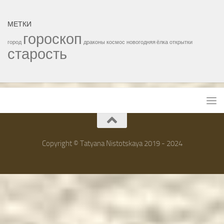
МЕТКИ
гороскоп
город
драконы
космос
новогодняя ёлка
открытки
старость
Copyright © Tatyana Nistotskaya 2019 - 2024