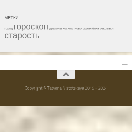
МЕТКИ
гороскоп
город
драконы
космос
новогодняя ёлка
открытки
старость
Copyright © Tatyana Nistotskaya 2019 - 2024