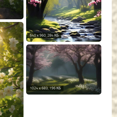
640 х 960, 284 КБ
1024 х 683, 196 КБ