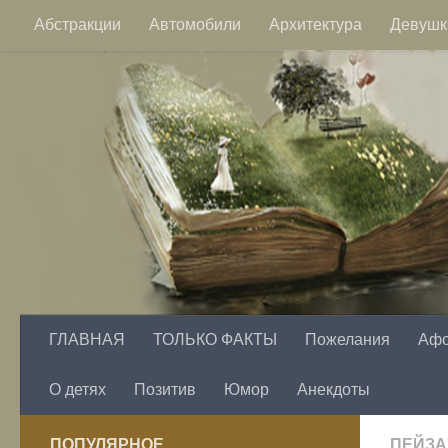
Абстракции
Автомобили
Архитектура
Девушк
Перейти к содержимому
Пейзажи
Фэнтези
Цветы
ГЛАВНАЯ
ТОЛЬКО ФАКТЫ
Пожелания
Аф
О детях
Позитив
Юмор
Анекдоты
ПОПУЛЯРНОЕ
ПЕЙЗ