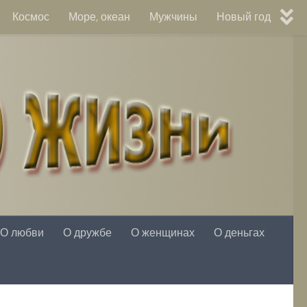
Космос
Море, океан
Мужчины
Новый год
О любви
О дружбе
О женщинах
О деньгах