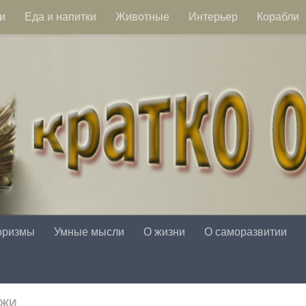
и
Еда и напитки
Животные
Интерьер
Корабли
оризмы
Умные мысли
О жизни
О саморазвитии
АЖИ