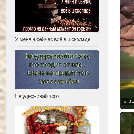
У меня и сейчас всё в шоколаде…
Не удерживай того …
640 х