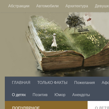
Абстракции
Автомобили
Архитектура
Девушк
Перейти к содержимому
Пейзажи
Фэнтези
Цветы
ГЛАВНАЯ
ТОЛЬКО ФАКТЫ
Пожелания
Аф
О детях
Позитив
Юмор
Анекдоты
ПОПУЛЯРНОЕ
О ДЕТ