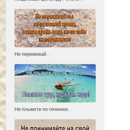
Не переживай…
Не плывите по течению…