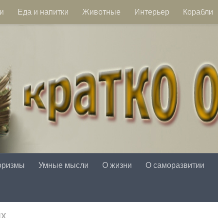
и
Еда и напитки
Животные
Интерьер
Корабли
оризмы
Умные мысли
О жизни
О саморазвитии
ЯХ