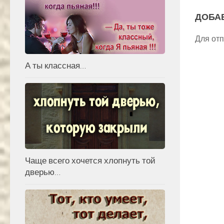
ДОБА
Для от
А ты классная…
Чаще всего хочется хлопнуть той
дверью…