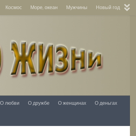
Космос
Море, океан
Мужчины
Новый год
О любви
О дружбе
О женщинах
О деньгах