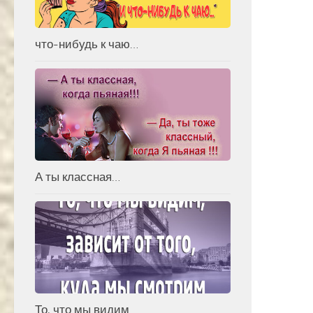
что-нибудь к чаю…
А ты классная…
То, что мы видим…