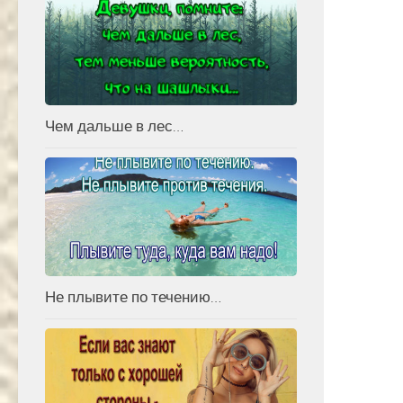
Чем дальше в лес…
Не плывите по течению…