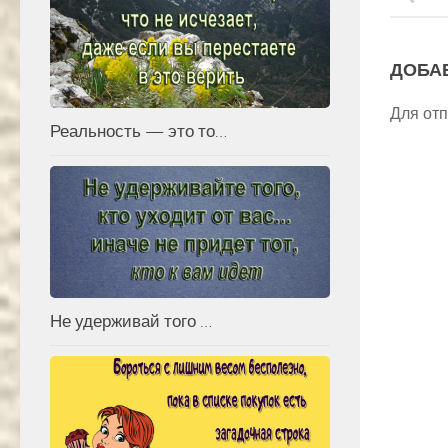
ДОБА
Для от
Реальность — это то…
Не удерживай того …