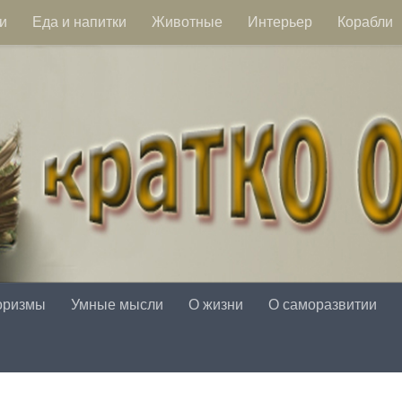
и
Еда и напитки
Животные
Интерьер
Корабли
оризмы
Умные мысли
О жизни
О саморазвитии