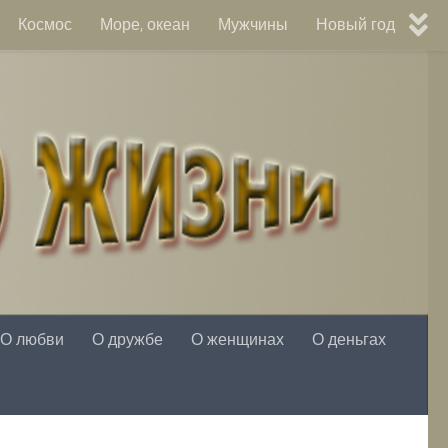
Космос
Море, океан
Мужчины
Новый год
О любви
О дружбе
О женщинах
О деньгах