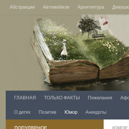
Абстракции
Автомобили
Архитектура
Девушк
Перейти к содержимому
Пейзажи
Фэнтези
Цветы
ГЛАВНАЯ
ТОЛЬКО ФАКТЫ
Пожелания
Аф
О детях
Позитив
Юмор
Анекдоты
ПОПУЛЯРНОЕ
ЮМОР