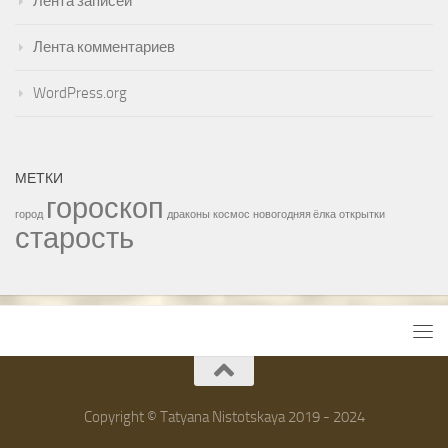
Лента записей
Лента комментариев
WordPress.org
МЕТКИ
гороскоп
город
драконы
космос
новогодняя ёлка
открытки
старость
Copyright © Tatyana Nistotskaya 2019 - 2024